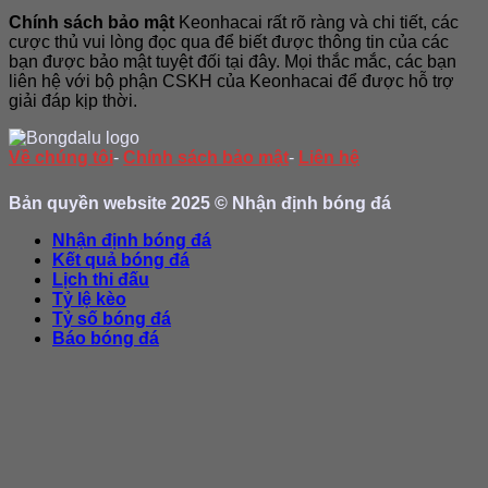
Chính sách bảo mật
Keonhacai rất rõ ràng và chi tiết, các
cược thủ vui lòng đọc qua để biết được thông tin của các
bạn được bảo mật tuyệt đối tại đây. Mọi thắc mắc, các bạn
liên hệ với bộ phận CSKH của Keonhacai để được hỗ trợ
giải đáp kịp thời.
Về chúng tôi
-
Chính sách bảo mật
-
Liên hệ
Bản quyền website 2025 ©
Nhận định bóng đá
Nhận định bóng đá
Kết quả bóng đá
Lịch thi đấu
Tỷ lệ kèo
Tỷ số bóng đá
Báo bóng đá