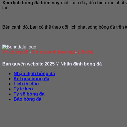
Xem
lịch bóng đá hôm nay
một cách đầy đủ chính xác nhất về
tại .
Bên cạnh đó, bạn có thể theo dõi lịch phát sóng bóng đá trên
Về chúng tôi
-
Chính sách bảo mật
-
Liên hệ
Bản quyền website 2025 ©
Nhận định bóng đá
Nhận định bóng đá
Kết quả bóng đá
Lịch thi đấu
Tỷ lệ kèo
Tỷ số bóng đá
Báo bóng đá